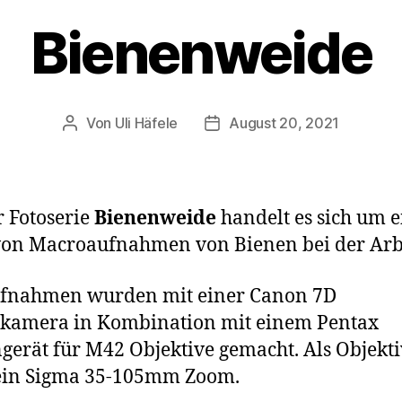
Bienenweide
Von
Uli Häfele
August 20, 2021
Beitragsautor
Veröffentlichungsdatum
r Fotoserie
Bienenweide
handelt es sich um e
von Macroaufnahmen von Bienen bei der Arbe
ufnahmen wurden mit einer Canon 7D
lkamera in Kombination mit einem Pentax
gerät für M42 Objektive gemacht. Als Objekti
 ein Sigma 35-105mm Zoom.