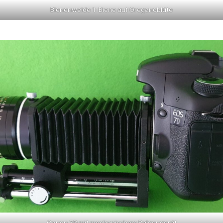
Bienenweide 1: Biene auf Oreganoblüte
Canon 7D mit mechanischem Balgengerät