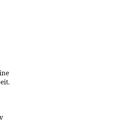
ine
it.
v