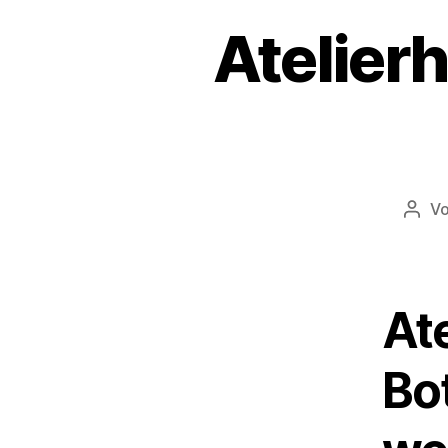
Atelier
V
Beit
Ate
Bo