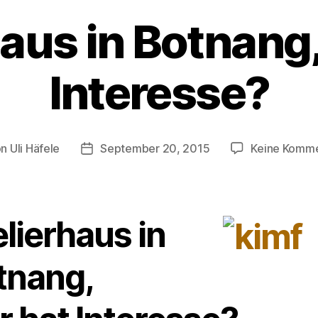
haus in Botnang,
Interesse?
on
Uli Häfele
September 20, 2015
Keine Komm
ragsautor
Veröffentlichungsdatum
lierhaus in
tnang,