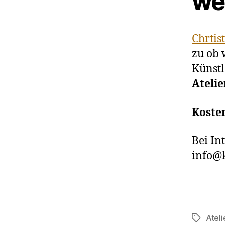
we
Chrtis
zu ob 
Künstl
Ateli
Koste
Bei In
info@k
Ateli
Schlagwö