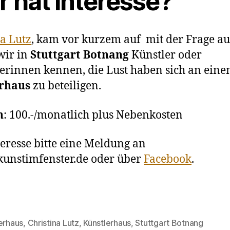
r hat Interesse?
ta Lutz
, kam vor kurzem auf mit der Frage au
wir in
Stuttgart Botnang
Künstler oder
erinnen kennen, die Lust haben sich an ein
erhaus
zu beteiligen.
n
: 100.-/monatlich plus Nebenkosten
teresse bitte eine Meldung an
unstimfenster.de oder über
Facebook
.
erhaus
,
Christina Lutz
,
Künstlerhaus
,
Stuttgart Botnang
rter