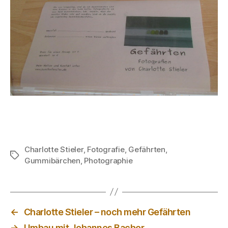
Charlotte Stieler
,
Fotografie
,
Gefährten
,
Schlagwörter
Gummibärchen
,
Photographie
←
Charlotte Stieler – noch mehr Gefährten
→
Umbau mit Johannes Bachor