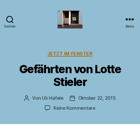
Suchen
Menü
Kunst
im
Fenster
Kategorien
JETZT IM FENSTER
Gefährten von Lotte
Stieler
Von
Uli Häfele
Oktober 22, 2015
Beitragsautor
Veröffentlichungsdatum
zu
Keine Kommentare
Gefährten
von
Lotte
Stieler