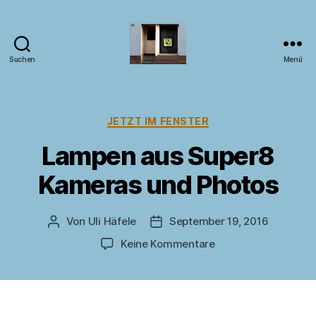
Suchen
Menü
Kunst
im
Fenster
Kategorien
JETZT IM FENSTER
Lampen aus Super8
Kameras und Photos
Von
Uli Häfele
September 19, 2016
Beitragsautor
Veröffentlichungsdatum
zu
Keine Kommentare
Lampen
aus
Super8
Kameras