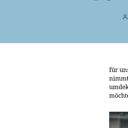
B
für un
nimmt 
umdeko
möchte