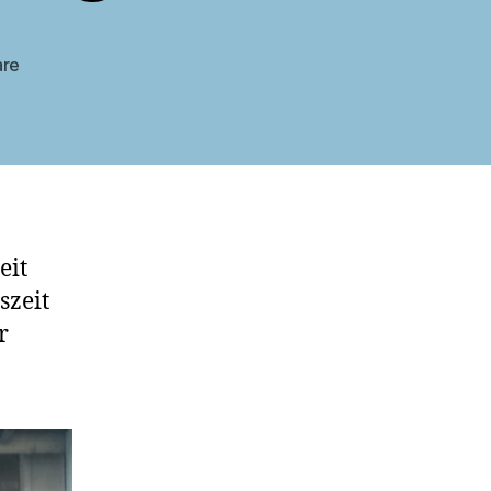
zu
are
Neue
Werbebotschaften
von
Conny
Vollmer
eit
szeit
r