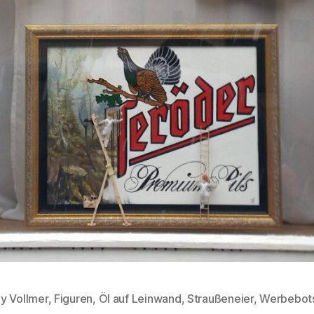
y Vollmer
,
Figuren
,
Öl auf Leinwand
,
Straußeneier
,
Werbebots
rter