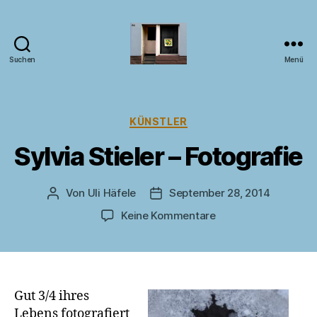
Suchen
Menü
Kunst
im
Fenster
Kategorien
KÜNSTLER
Sylvia Stieler – Fotografie
Von
Uli Häfele
September 28, 2014
Beitragsautor
Veröffentlichungsdatum
zu
Keine Kommentare
Sylvia
Stieler
–
Fotografie
Gut 3/4 ihres
Lebens fotografiert