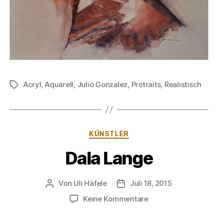
Acryl
,
Aquarell
,
Julio Gonzalez
,
Protraits
,
Realistisch
Schlagwörter
Kategorien
KÜNSTLER
Dala Lange
Von
Uli Häfele
Juli 18, 2015
Beitragsautor
Veröffentlichungsdatum
zu
Keine Kommentare
Dala