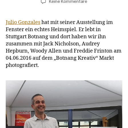
zu
Keine Kommentare
Julio
Gonzalez
–
Julio Gonzales
hat mit seiner Ausstellung im
Kunst&Portraits
Fenster ein echtes Heimspiel. Er lebt in
Stuttgart Botnang und dort haben wir ihn
zusammen mit Jack Nicholson, Audrey
Hepburn,
Woody Allen
und Freddie Frinton am
04.06.2016 auf dem „Botnang Kreativ“ Markt
photografiert.