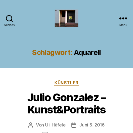
Suchen
Menü
Kunst
im
Fenster
Schlagwort:
Aquarell
Kategorien
KÜNSTLER
Julio Gonzalez –
Kunst&Portraits
Von
Uli Häfele
Juni 5, 2016
Beitragsautor
Veröffentlichungsdatum