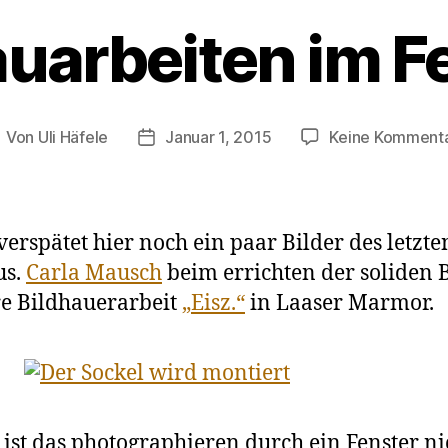
arbeiten im F
Von
Uli Häfele
Januar 1, 2015
Keine Komment
eitragsautor
Veröffentlichungsdatum
verspätet hier noch ein paar Bilder des letzte
s.
Carla Mausch
beim errichten der soliden 
re Bildhauerarbeit
„Eisz.“
in Laaser Marmor.
 ist das photographieren durch ein Fenster ni