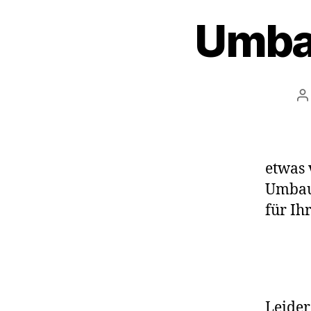
Umbau
B
etwas 
Umbau
für Ih
Leider