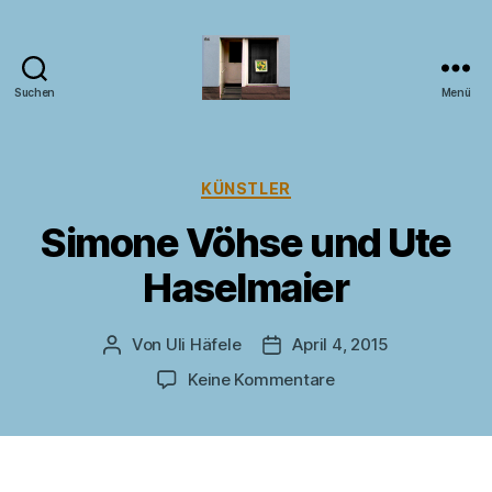
Suchen
Menü
Kunst
im
Fenster
Kategorien
KÜNSTLER
Simone Vöhse und Ute
Haselmaier
Von
Uli Häfele
April 4, 2015
Beitragsautor
Veröffentlichungsdatum
zu
Keine Kommentare
Simone
Vöhse
und
Ute