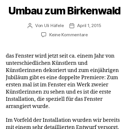
Umbau zum Birkenwald
Von
Uli Häfele
April 1, 2015
Beitragsautor
Veröffentlichungsdatum
zu
Keine Kommentare
Umbau
zum
Birkenwald
das Fenster wird jetzt seit ca. einem Jahr von
unterschiedlichen Künstlern und
Künstlerinnen dekoriert und zum einjährigen
Jubiläum gibt es eine doppelte Premiere: Zum
ersten mal ist im Fenster ein Werk zweier
Künstlerinnen zu sehen und es ist die erste
Installation, die speziell für das Fenster
arrangiert wurde.
Im Vorfeld der Installation wurden wir bereits
mit einem sehr detaillierten Entwurf versorgt.