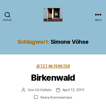
Suchen
Menü
Kunst
im
Fenster
Schlagwort:
Simone Vöhse
Kategorien
JETZT IM FENSTER
Birkenwald
Von
Uli Häfele
April 12, 2015
Beitragsautor
Veröffentlichungsdatum
zu
Keine Kommentare
Birkenwald