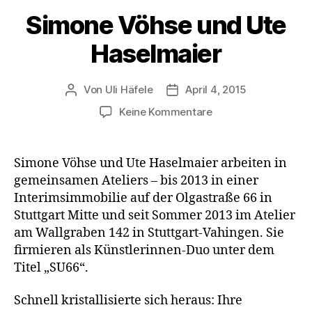
Simone Vöhse und Ute
Haselmaier
Von
Uli Häfele
April 4, 2015
Beitragsautor
Veröffentlichungsdatum
zu
Keine Kommentare
Simone
Vöhse
und
Simone Vöhse und Ute Haselmaier arbeiten in
Ute
gemeinsamen Ateliers – bis 2013 in einer
Haselmaier
Interimsimmobilie auf der Olgastraße 66 in
Stuttgart Mitte und seit Sommer 2013 im Atelier
am Wallgraben 142 in Stuttgart-Vahingen. Sie
firmieren als Künstlerinnen-Duo unter dem
Titel „SU66“.
Schnell kristallisierte sich heraus: Ihre