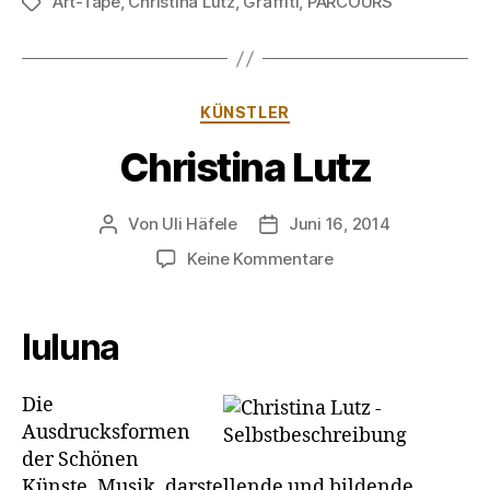
Art-Tape
,
Christina Lutz
,
Graffiti
,
PARCOURS
Schlagwörter
Kategorien
KÜNSTLER
Christina Lutz
Von
Uli Häfele
Juni 16, 2014
Beitragsautor
Veröffentlichungsdatum
zu
Keine Kommentare
Christina
Lutz
luluna
Die
Ausdrucksformen
der Schönen
Künste, Musik, darstellende und bildende