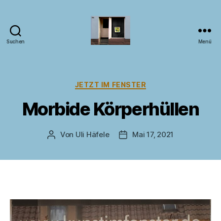
Suchen
Menü
Kunst
im
Fenster
Kategorien
JETZT IM FENSTER
Morbide Körperhüllen
Von
Uli Häfele
Mai 17, 2021
Beitragsautor
Veröffentlichungsdatum