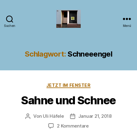
Suchen
Menü
Kunst
im
Fenster
Schlagwort:
Schneeengel
Kategorien
JETZT IM FENSTER
Sahne und Schnee
Von
Uli Häfele
Januar 21, 2018
Beitragsautor
Veröffentlichungsdatum
zu
2 Kommentare
Sahne