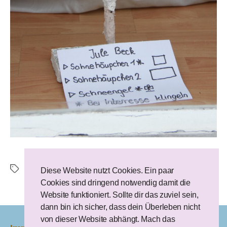
Acrylfarbe
,
Jule Beck
,
Leinwand
,
Marmormehl
,
Schlagwörter
Diese Website nutzt Cookies. Ein paar
Marmorstaub
,
Sahnehäubchen
,
Schneeengel
Cookies sind dringend notwendig damit die
Website funktioniert. Sollte dir das zuviel sein,
dann bin ich sicher, dass dein Überleben nicht
von dieser Website abhängt. Mach das