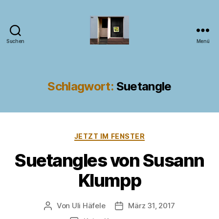
Suchen
Menü
Kunst
im
Fenster
Schlagwort:
Suetangle
Kategorien
JETZT IM FENSTER
Suetangles von Susann
Klumpp
Von
Uli Häfele
März 31, 2017
Beitragsautor
Veröffentlichungsdatum