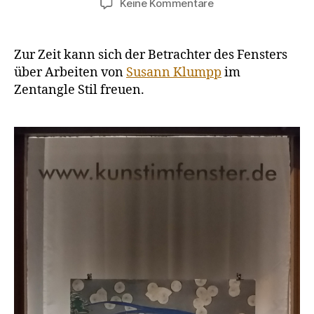
zu
Keine Kommentare
Suetangles
von
Susann
Zur Zeit kann sich der Betrachter des Fensters
Klumpp
über Arbeiten von
Susann Klumpp
im
Zentangle Stil freuen.